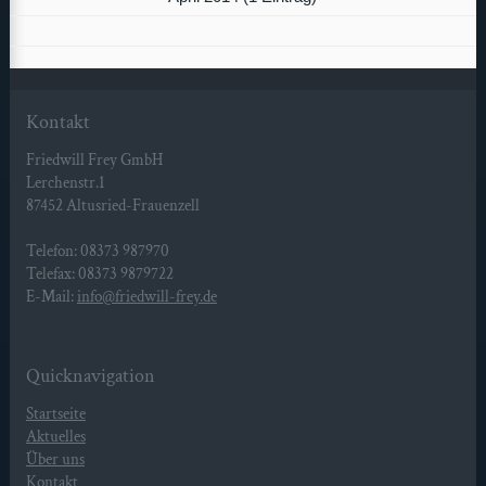
Kontakt
Friedwill Frey GmbH
Lerchenstr.1
87452 Altusried-Frauenzell
Telefon: 08373 987970
Telefax: 08373 9879722
E-Mail:
info@friedwill-frey.de
Quicknavigation
Startseite
Aktuelles
Über uns
Kontakt