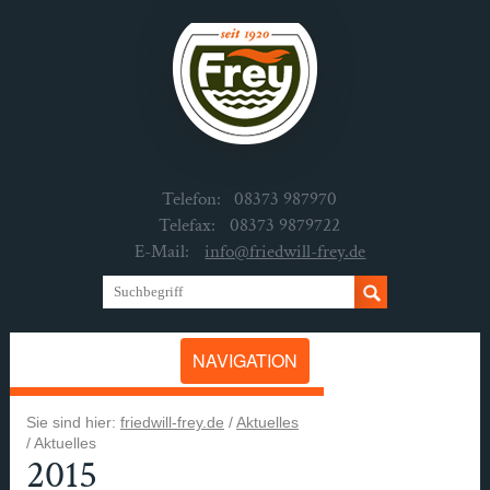
Telefon:
08373 987970
Telefax:
08373 9879722
E-Mail:
info@friedwill-frey.de
NAVIGATION
Sie sind hier:
friedwill-frey.de
/
Aktuelles
/
Aktuelles
2015