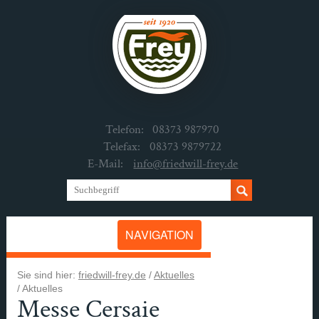
Telefon:
08373 987970
Telefax:
08373 9879722
E-Mail:
info@friedwill-frey.de
NAVIGATION
Sie sind hier:
friedwill-frey.de
/
Aktuelles
/
Aktuelles
Messe Cersaie