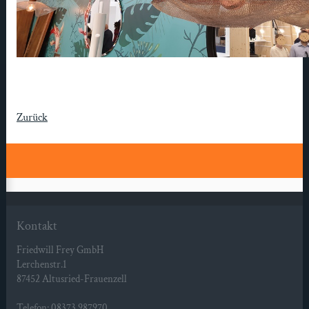
Zurück
Kontakt
Friedwill Frey GmbH
Lerchenstr.1
87452 Altusried-Frauenzell
Telefon: 08373 987970