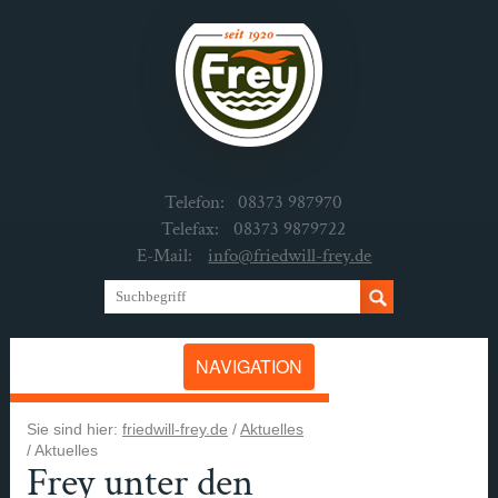
Telefon:
08373 987970
Telefax:
08373 9879722
E-Mail:
info@friedwill-frey.de
NAVIGATION
Sie sind hier:
friedwill-frey.de
/
Aktuelles
/
Aktuelles
Frey unter den