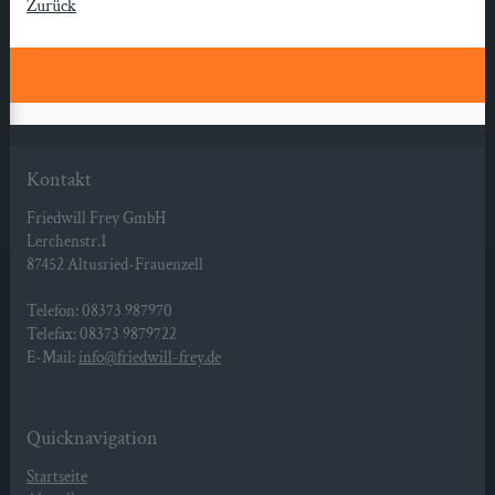
Zurück
Kontakt
Friedwill Frey GmbH
Lerchenstr.1
87452 Altusried-Frauenzell
Telefon: 08373 987970
Telefax: 08373 9879722
E-Mail:
info@friedwill-frey.de
Quicknavigation
Startseite