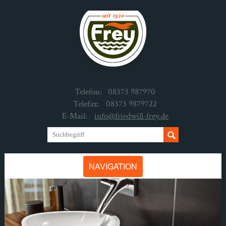
Telefon:
08373 987970
Telefax:
08373 9879722
E-Mail:
info@friedwill-frey.de
NAVIGATION