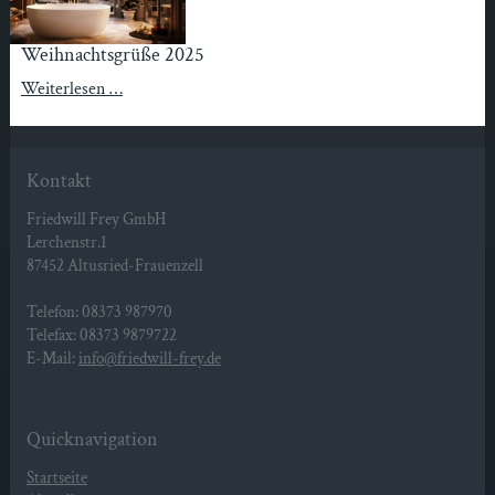
Weihnachtsgrüße 2025
Weiterlesen …
Kontakt
Friedwill Frey GmbH
Lerchenstr.1
87452 Altusried-Frauenzell
Telefon: 08373 987970
Telefax: 08373 9879722
E-Mail:
info@friedwill-frey.de
Quicknavigation
Startseite