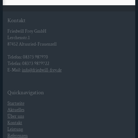
Kontakt
Friedwill Frey GmbH
Lerchenstr.1
87452 Altusried-Frauenzell
Telefon: 08373 987970
Telefax: 08373 9879722
E-Mail:
info@friedwill-frey.de
Quicknavigation
Startseite
Aktuelles
Über uns
Kontakt
Leistung
Referenzen