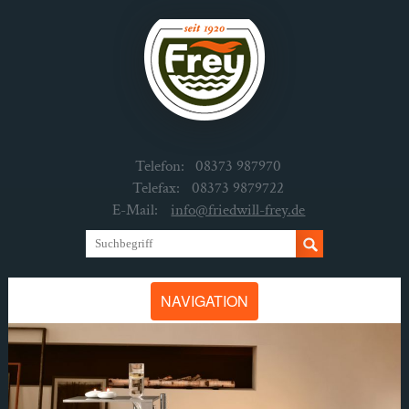
Telefon:
08373 987970
Telefax:
08373 9879722
E-Mail:
info@friedwill-frey.de
NAVIGATION