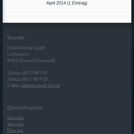
April 2014 (1 Eintrag)
Kontakt
Friedwill Frey GmbH
Lerchenstr.1
87452 Altusried-Frauenzell
Telefon: 08373 987970
Telefax: 08373 9879722
E-Mail:
info@friedwill-frey.de
Quicknavigation
Startseite
Aktuelles
Über uns