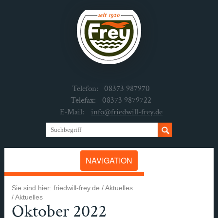
Telefon:
08373 987970
Telefax:
08373 9879722
E-Mail:
info@friedwill-frey.de
NAVIGATION
Sie sind hier:
friedwill-frey.de
/
Aktuelles
/
Aktuelles
Oktober 2022