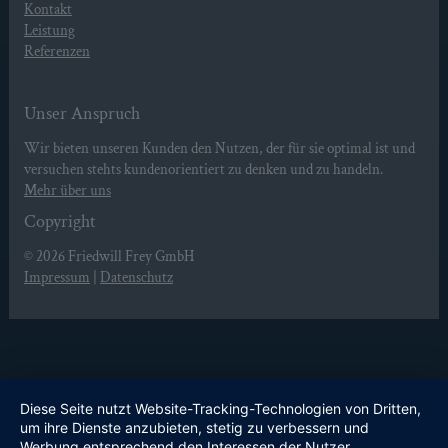
Kontakt
Leistung
Referenzen
Unser Anspruch
Wir bieten unseren Kunden den Nutzen, der für sie optimal ist und
versuchen stehts kundenorientiert zu denken und zu handeln.
Mehr über uns
Copyright
© 2026
Friedwill Frey GmbH
Impressum
|
Datenschutz
Diese Seite nutzt Website-Tracking-Technologien von Dritten,
um ihre Dienste anzubieten, stetig zu verbessern und
Werbung entsprechend den Interessen der Nutzer